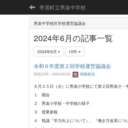
寄居町立男衾中学校
男衾中学校区学校運営協議会
2024年6月の記事一覧
2024年6月
10件
令和６年度第２回学校運営協議会
投稿日時 : 2024/06/25
情報担当
６月２５日（火）に男衾小学校にて第２回男衾小・
１ 開会
２ 男衾小学校・中学校の様子
３ 授業参観
４ 熟議『学力向上について』、『働き方改革につ