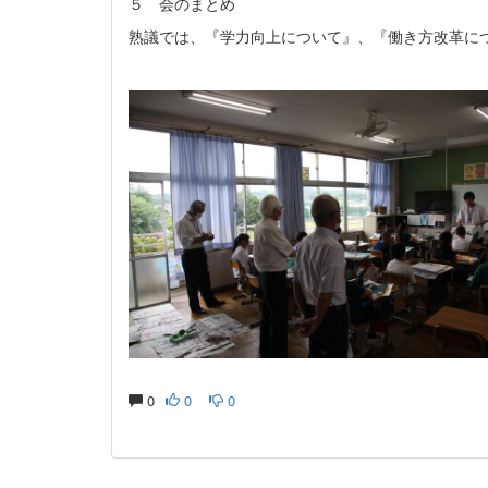
５ 会のまとめ
熟議では、『学力向上について』、『働き方改革に
0
0
0