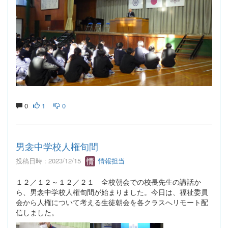
0
1
0
男衾中学校人権旬間
投稿日時 : 2023/12/15
情報担当
１２／１２～１２／２１ 全校朝会での校長先生の講話か
ら、男衾中学校人権旬間が始まりました。今日は、福祉委員
会から人権について考える生徒朝会を各クラスへリモート配
信しました。