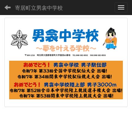
寄居町立男衾中学校
Toggl
p
n
r
e