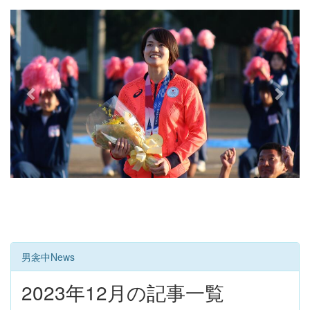
e
x
v
t
i
o
u
s
男衾中News
2023年12月の記事一覧