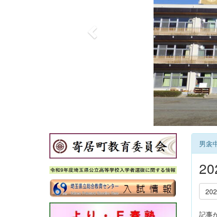
o
u
s
男衾中
2
20
記事