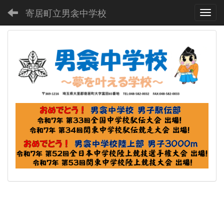
寄居町立男衾中学校
Toggl
p
n
r
e