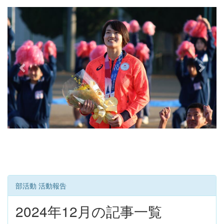
e
x
v
t
i
o
u
s
部活動 活動報告
2024年12月の記事一覧