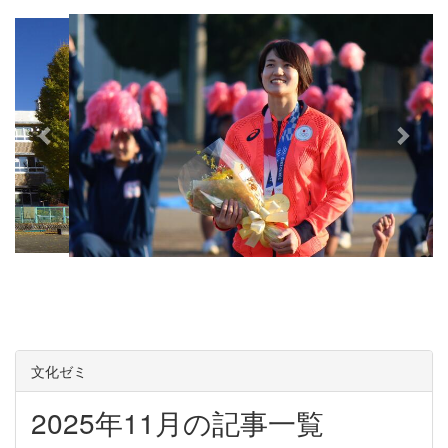
e
x
v
t
i
o
u
s
文化ゼミ
2025年11月の記事一覧