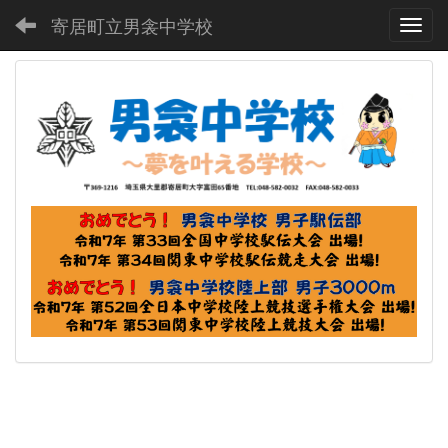
寄居町立男衾中学校
Toggl
p
n
r
e